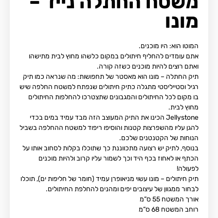
משטח החתלה נייד –
מונו
המוטו הוא: היו מוכנים.
אתם עומדים להחליף חיתולים במקום כלשהו מחוץ לבית מתישהו
ואתם רוצים להיות מוכנים כשזה קורה.
תיק החתלה – מונו הוא מאסטר של תחפושות: מה שנראה כמו תיק
רגיל וסטייליסטי מתגלה כתיק חיתולים שנפתח למשטח החלפה שיש
בו מקום לכל החיתולים והמגבונים שתצטרכו להחלפות החיתולים
מחוץ לבית.
Jellystone הכינו את התיק המעוצב הזה מבד עמיד במים בכדי
להגן עליו מהשפרצות קטנות והוסיפו ריפוד למשטח ההחלפה בשביל
הנוחות של הקטנטנים שלכם.
בנוסף, לתיק יש רצועה מתכווננת כך שתוכלו בקלות לסחוב אותו על
הכתף או לאחוז בכף היד וכך לשמור עליו קרוב ולהיות מוכנים
לפעולה!
תיק חיתולים – מונו עשוי מניאופרן עמיד (חומר של חליפות ים), תוכלו
לבחור ממגוון של עיצובים יפים ומהנים להחלפת החיתולים.
אורך המשטח 55 ס”מ
רוחב המשטח 68 ס”מ