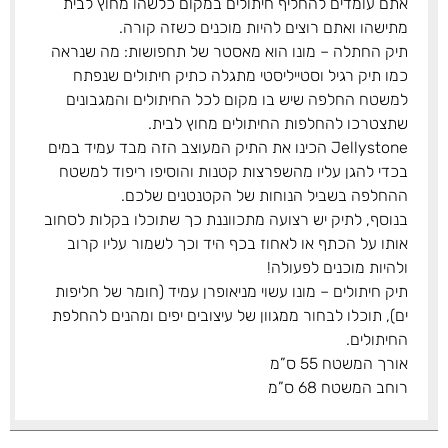
אתם עומדים להחליף חיתולים במקום כלשהו מחוץ לבית
מתישהו ואתם רוצים להיות מוכנים כשזה קורה.
תיק החתלה – מונו הוא מאסטר של תחפושות: מה שנראה
כמו תיק רגיל וסטייליסטי מתגלה כתיק חיתולים שנפתח
למשטח החלפה שיש בו מקום לכל החיתולים והמגבונים
שתצטרכו להחלפות החיתולים מחוץ לבית.
Jellystone הכינו את התיק המעוצב הזה מבד עמיד במים
בכדי להגן עליו מהשפרצות קטנות והוסיפו ריפוד למשטח
ההחלפה בשביל הנוחות של הקטנטנים שלכם.
בנוסף, לתיק יש רצועה מתכווננת כך שתוכלו בקלות לסחוב
אותו על הכתף או לאחוז בכף היד וכך לשמור עליו קרוב
ולהיות מוכנים לפעולה!
תיק חיתולים – מונו עשוי מניאופרן עמיד (חומר של חליפות
ים), תוכלו לבחור ממגוון של עיצובים יפים ומהנים להחלפת
החיתולים.
אורך המשטח 55 ס”מ
רוחב המשטח 68 ס”מ