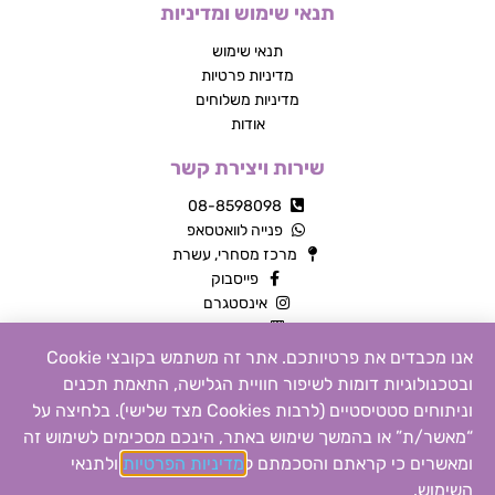
תנאי שימוש ומדיניות
תנאי שימוש
מדיניות פרטיות
מדיניות משלוחים
אודות
שירות ויצירת קשר
08-8598098
פנייה לוואטסאפ
מרכז מסחרי, עשרת
פייסבוק
אינסטגרם
צור קשר
אנו מכבדים את פרטיותכם. אתר זה משתמש בקובצי Cookie
ובטכנולוגיות דומות לשיפור חוויית הגלישה, התאמת תכנים
כל הזכויות שמורות © 2026 | MTY מוצרים שילדים אוהבים
וניתוחים סטטיסטיים (לרבות Cookies מצד שלישי). בלחיצה על
“מאשר/ת” או בהמשך שימוש באתר, הינכם מסכימים לשימוש זה
הקנייה באתר זה מאובטחת
ומאשרים כי קראתם והסכמתם ל
מדיניות הפרטיות
ול
תנאי
0
Design by
MONDO
Build by
18DIGITAL
השימוש
.