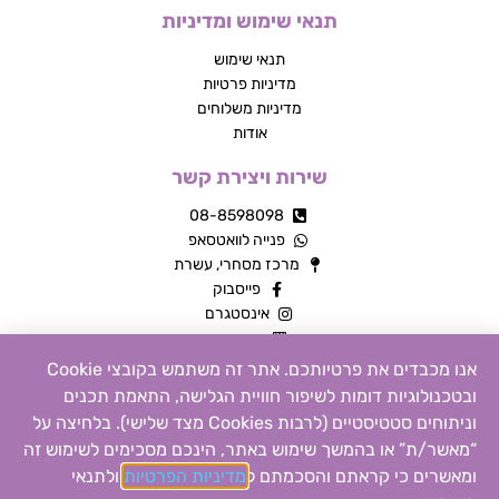
תנאי שימוש ומדיניות
תנאי שימוש
מדיניות פרטיות
מדיניות משלוחים
אודות
שירות ויצירת קשר
08-8598098
פנייה לוואטסאפ
מרכז מסחרי, עשרת
פייסבוק
אינסטגרם
צור קשר
אנו מכבדים את פרטיותכם. אתר זה משתמש בקובצי Cookie
ובטכנולוגיות דומות לשיפור חוויית הגלישה, התאמת תכנים
כל הזכויות שמורות © 2026 | MTY מוצרים שילדים אוהבים
וניתוחים סטטיסטיים (לרבות Cookies מצד שלישי). בלחיצה על
“מאשר/ת” או בהמשך שימוש באתר, הינכם מסכימים לשימוש זה
הקנייה באתר זה מאובטחת
ומאשרים כי קראתם והסכמתם ל
מדיניות הפרטיות
ול
תנאי
0
Design by
MONDO
Build by
18DIGITAL