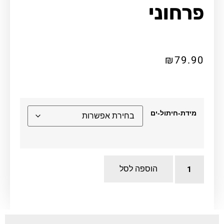
פרחוני
₪
79.90
מידת-חיתול-ים
הוספה לסל