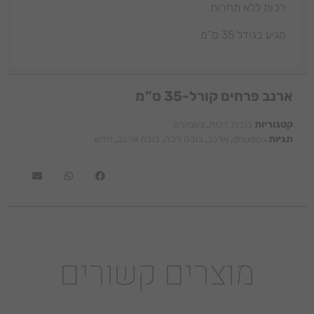
רכות ללא תחרות
מגיע בגודל 35 ס”מ
ארנב פרחים קורל-35 ס”מ
קטגוריות
בובות רכות
,
צעצועים
10% הנחה על ההזמנה
תגיות
doudou
,
ארנב
,
בובה רכה
,
בובת ארנב
,
חדש
הראשונה באתר​
שם מלא
אימייל
מוצרים קשורים
הנני מאשר/ת דיוור פרסומי מעת לעת