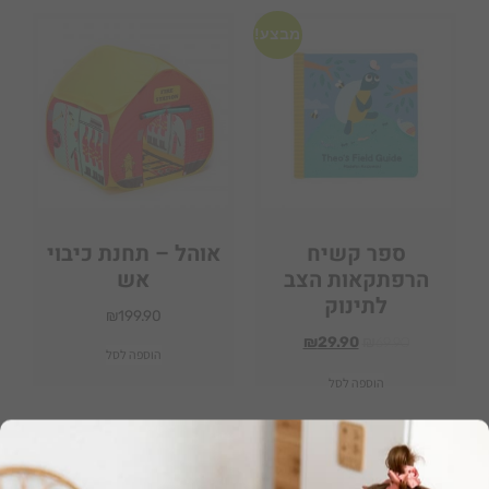
אני רוצה 10% הנחה
מבצע!
ספר קשיח
אוהל – תחנת כיבוי
הרפתקאות הצב
אש
לתינוק
₪
199.90
₪
29.90
₪
69.90
הוספה לסל
הוספה לסל