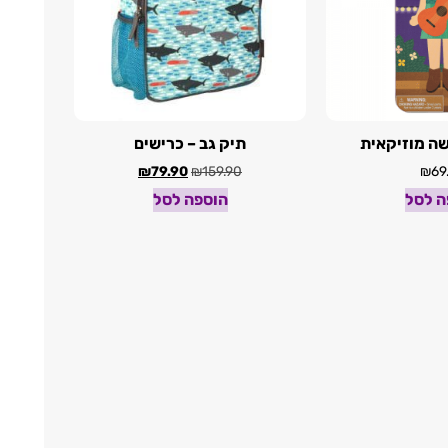
ה מוזיקאית
תיק גב – כרישים
₪
79.90
₪
159.90
₪
69
ה לסל
הוספה לסל