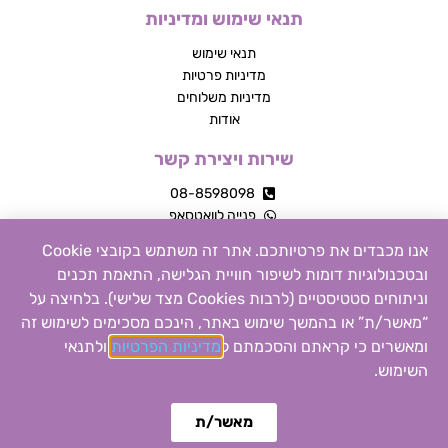
תנאי שימוש ומדיניות
תנאי שימוש
מדיניות פרטיות
מדיניות משלוחים
אודות
שירות ויצירת קשר
08-8598098
פנייה לוואטסאפ
מרכז מסחרי, עשרת
אנו מכבדים את פרטיותכם. אתר זה משתמש בקובצי Cookie
פייסבוק
ובטכנולוגיות דומות לשיפור חוויית הגלישה, התאמת תכנים
אינסטגרם
וניתוחים סטטיסטיים (לרבות Cookies מצד שלישי). בלחיצה על
צור קשר
“מאשר/ת” או בהמשך שימוש באתר, הינכם מסכימים לשימוש זה
ומאשרים כי קראתם והסכמתם ל
מדיניות הפרטיות
ול
תנאי
0
כל הזכויות שמורות © 2026 | MTY מוצרים שילדים אוהבים
השימוש
.
הקנייה באתר זה מאובטחת
מאשר/ת
Design by
MONDO
Build by
18DIGITAL