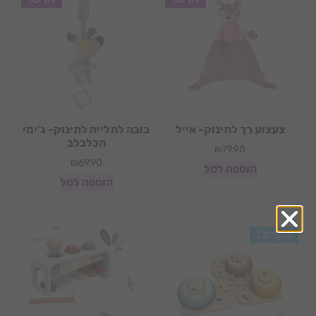
צעצוע רך לתינוק- אייל
בובה לתלייה לתינוק- ג’ימי
הכלבלב
₪
79.90
₪
69.90
הוספה לסל
הוספה לסל
בקרוב!