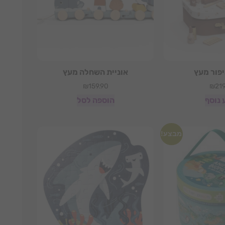
פור מעץ
אוניית השחלה מעץ
₪
159.90
₪
219
 נוסף
הוספה לסל
מבצע!