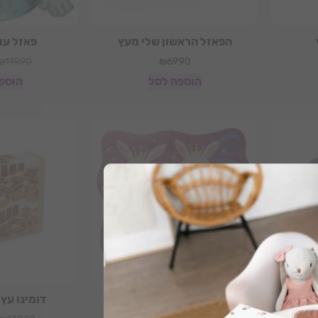
הפאזל הראשון שלי מעץ
פאזל עו
₪
119.90
₪
69.90
הוספה לסל
הוספ
ית
פאזל בצורות -ארנבים
דומינו עץ 