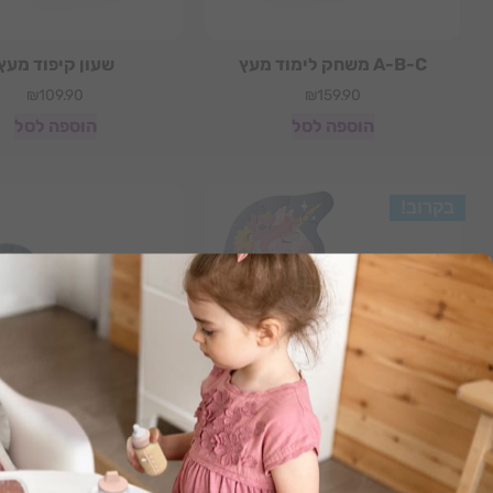
A-B-C משחק לימוד מעץ
שעון קיפוד מעץ
₪
109.90
₪
159.90
הוספה לסל
הוספה לסל
בקרוב!
פאזל בצורות – יוניקורן
פאזל בצורות – כבא
₪
119.90