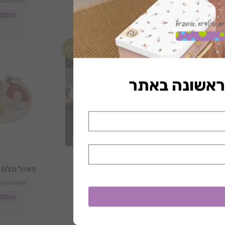
₪
139.90
₪
119.90
הוספה לסל
הוספ
מבצע!
מבצע!
ן
פאזל תלת מימד – כפר
פאזל תלת מ
₪
249.90
₪
199.90
₪
249.90
הוספה לסל
הוספ