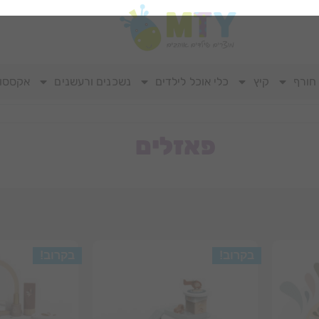
חורף
קיץ
כלי אוכל לילדים
נשכנים ורעשנים
אקססור
פאזלים
בקרוב!
בקרוב!