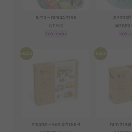
לם החיות
פאזל בצורות – כריש
₪
119.90
₪
79.90
ה לסל
הוספה לסל
מבצע!
מבצע!
ופאזל חיות
4 פאזלים מעץ – תחבורה