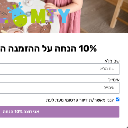
₪
119.90
מידע נוסף
הוספה לסל
מבצע!
10% הנחה על ההזמנה הראשונה באתר​
שם מלא
אימייל
הנני מאשר/ת דיוור פרסומי מעת לעת
4 פאזלים מעץ – חווה
משחק גדול – קט
₪
119.90
₪
169.90
₪
109.90
₪
139.90
אני רוצה 10% הנחה
הוספה לסל
הוספה לסל