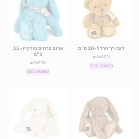
10% הנחה על ההזמנה
הראשונה באתר​
שם מלא
דובי רך חרדל-28 ס”מ
ארנב פרחים טורקיז- 35
ס”מ
₪
149.90
₪
169.90
אימייל
הוספה לסל
הוספה לסל
הנני מאשר/ת דיוור פרסומי מעת לעת
אני רוצה 10% הנחה