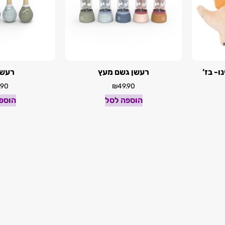
ו- בז’
רעשן גשם מעץ
רעשן
.90
₪
49.90
הוספה לסל
הוספ