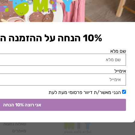
10% הנחה על ההזמנה הראשונה באתר​
מגבת קפוצ’ון גיאו אפור
מגבת קפוצ’ון פרפר
שם מלא
₪
119.90
₪
119.90
הוספה לסל
הוספה לסל
אימייל
הנני מאשר/ת דיוור פרסומי מעת לעת
מידע
אני רוצה 10% הנחה
נקודות מכירה
בריכות שחייה
שאלות נפוצות
מאמרים