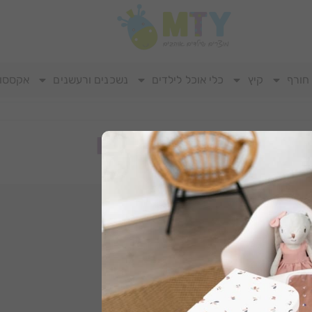
חורף
קיץ
כלי אוכל לילדים
נשכנים ורעשנים
אקססור
מגבות קפוצ'ון