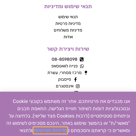
תנאי שימוש ומדיניות
תנאי שימוש
מדיניות פרטיות
מדיניות משלוחים
אודות
שירות ויצירת קשר
08-8598098
פנייה לוואטסאפ
מרכז מסחרי, עשרת
פייסבוק
אינסטגרם
צור קשר
אנו מכבדים את פרטיותכם. אתר זה משתמש בקובצי Cookie
ובטכנולוגיות דומות לשיפור חוויית הגלישה, התאמת תכנים
כל הזכויות שמורות © 2026 | MTY מוצרים שילדים אוהבים
וניתוחים סטטיסטיים (לרבות Cookies מצד שלישי). בלחיצה על
“מאשר/ת” או בהמשך שימוש באתר, הינכם מסכימים לשימוש זה
הקנייה באתר זה מאובטחת
ומאשרים כי קראתם והסכמתם ל
מדיניות הפרטיות
ול
תנאי
0
Design by
MONDO
Build by
18DIGITAL