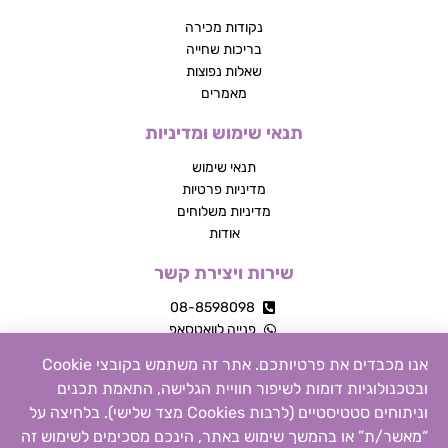
נקודות מכירה
בריכות שחייה
שאלות נפוצות
מאמרים
תנאי שימוש ומדיניות
תנאי שימוש
מדיניות פרטיות
מדיניות משלוחים
אודות
שירות ויצירת קשר
08-8598098
פנייה לוואטסאפ
מרכז מסחרי, עשרת
אנו מכבדים את פרטיותכם. אתר זה משתמש בקובצי Cookie
פייסבוק
ובטכנולוגיות דומות לשיפור חוויית הגלישה, התאמת תכנים
אינסטגרם
וניתוחים סטטיסטיים (לרבות Cookies מצד שלישי). בלחיצה על
צור קשר
“מאשר/ת” או בהמשך שימוש באתר, הינכם מסכימים לשימוש זה