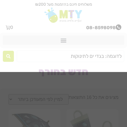
משלוחים חינם בהזמנות מעל ₪200
0
08-8598098
חדש בחורף
מציגים את כל ⁦16⁩ התוצאות