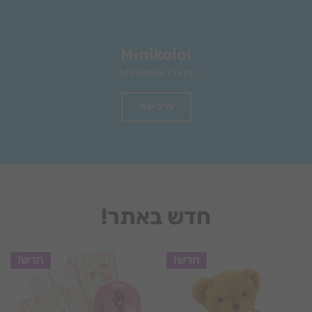
Minikoioi
מוצרי Minikoioi
לרכישה
חדש באתר!
חדש!
חדש!