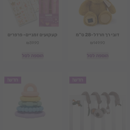
דובי רך חרדל-28 ס”מ
קעקועים זמניים- פרפרים
₪
39.90
₪
149.90
הוספה לסל
הוספה לסל
חדש!
חדש!