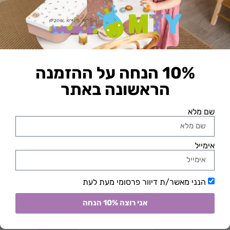
וינקל פסטל צבעוני
משחק הברגה חיות מעץ
₪
69.90
₪
99.90
הוספה לסל
הוספה לסל
10% הנחה על ההזמנה
הראשונה באתר​
שם מלא
אימייל
הנני מאשר/ת דיוור פרסומי מעת לעת
ערכת כלי נגינה מעץ
קופסת משחק מגנטי – פופ
סטאר
₪
269.90
אני רוצה 10% הנחה
₪
89.90
הוספה לסל